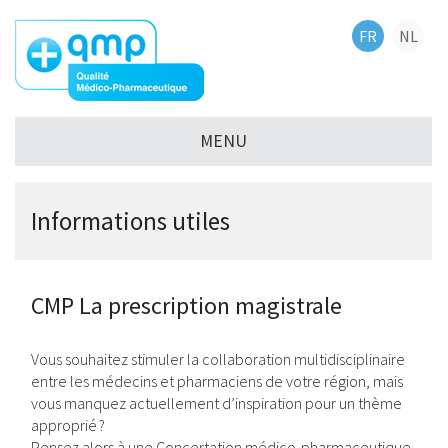
Skip
FR
NL
to
main
content
MENU
Informations utiles
CMP La prescription magistrale
Vous souhaitez stimuler la collaboration multidisciplinaire
entre les médecins et pharmaciens de votre région, mais
vous manquez actuellement d’inspiration pour un thème
approprié ?
Pensez alors à une Concertation médico‑pharmaceutique