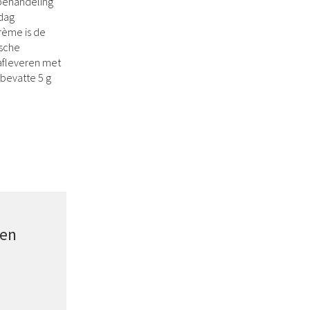
 behandeling
 dag
rème is de
ische
 afleveren met
bevatte 5 g
gen