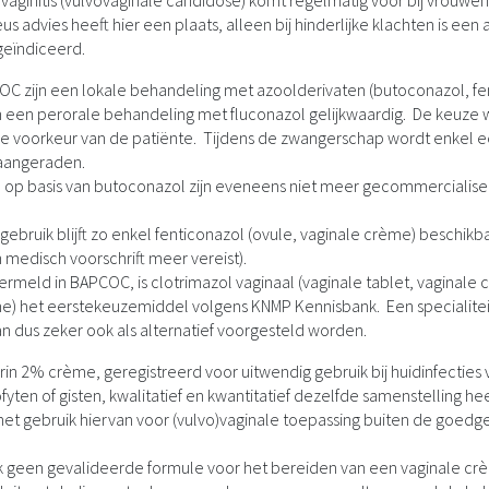
vaginitis (vulvovaginale candidose) komt regelmatig voor bij vrouwen
advies heeft hier een plaats, alleen bij hinderlijke klachten is een a
geïndiceerd.
C zijn een lokale behandeling met azoolderivaten (butoconazol, fe
 een perorale behandeling met fluconazol gelijkwaardig. De keuze
de voorkeur van de patiënte. Tijdens de zwangerschap wordt enkel e
aangeraden.
n op basis van butoconazol zijn eveneens niet meer gecommercialise
.
gebruik blijft zo enkel fenticonazol (ovule, vaginale crème) beschikbaa
 medisch voorschrift meer vereist).
rmeld in BAPCOC, is clotrimazol vaginaal (vaginale tablet, vaginale 
e) het eerstekeuzemiddel volgens KNMP Kennisbank. Een specialiteit
an dus zeker ook als alternatief voorgesteld worden.
in 2% crème, geregistreerd voor uitwendig gebruik bij huidinfecties
ten of gisten, kwalitatief en kwantitatief dezelfde samenstelling hee
t het gebruik hiervan voor (vulvo)vaginale toepassing buiten de goed
ok geen
gevalideerde formule voor het bereiden van een vaginale cr