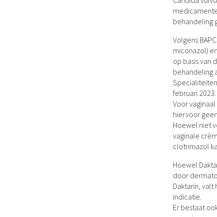
Candida vulvo
medicamenteus 
behandeling 
Volgens BAPCO
miconazol) en
op basis van 
behandeling 
Specialiteite
februari 2023
Voor vaginaal 
hiervoor geen
Hoewel niet ve
vaginale crèm
clotrimazol k
Hoewel Daktar
door dermatofy
Daktarin, val
indicatie.
Er bestaat o