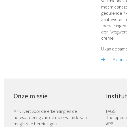
van miconazol
met miconazol
gedurende 7 
aanbevolen ba
toepassingen. 
een (wegwerp)
crème.
U kan de same
Miconaz
Onze missie
Institu
MFK ijvert voor de erkenning en de
FAGG
herwaardering van de meerwaarde van
T
herapeuti
magistrale bereidingen.
APB