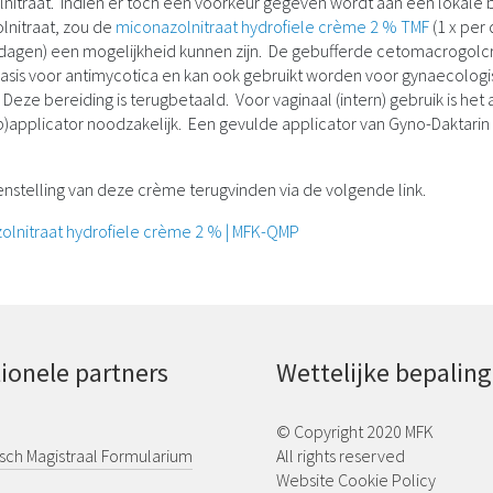
nitraat. Indien er toch een voorkeur gegeven wordt aan een lokale
nitraat, zou de
miconazolnitraat hydrofiele crème 2 % TMF
(1 x per
dagen) een mogelijkheid kunnen zijn. De gebufferde cetomacrogolc
sis voor antimycotica en kan ook gebruikt worden voor gynaecolog
Deze bereiding is terugbetaald. Voor vaginaal (intern) gebruik is het
applicator noodzakelijk. Een gevulde applicator van Gyno-Daktarin 
nstelling van deze crème terugvinden via de volgende link.
olnitraat hydrofiele crème 2 % | MFK-QMP
tionele partners
Wettelijke bepalin
© Copyright 2020 MFK
sch Magistraal Formularium
All rights reserved
Website Cookie Policy