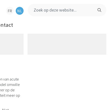
Zoek op deze website...
FR
NL
ntact
en van acute
andel omwille
eer op de
iteit meer op