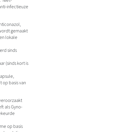
. Niet-
nti-infectieuze
nticonazol,
 wordt gemaakt
en lokale
erd sinds
r (sinds kort is
capsule,
 op basis van
 veroorzaakt
ft als Gyno-
gekeurde
ème op basis