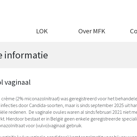
Skip
to
main
content
LOK
Over MFK
Co
e informatie
l vaginaal
 crème (2% miconazolnitraat) was geregistreerd voor het behandel
 infecties door Candida-soorten, maar is sinds september 2025 uit h
le redenen. De vaginale ovules waren al sinds februari 2021 niet m
kt. Hierdoor bestaat er in België geen enkele geregistreerde special
nazolnitraat voor (vulvo)vaginaal gebruik.