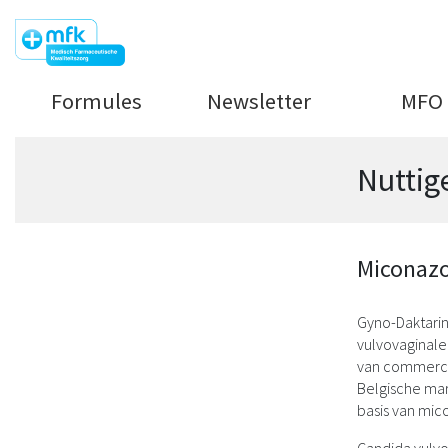
Formules
Newsletter
MFO
Nuttig
Miconazo
Gyno-Daktarin
vulvovaginale
van commercië
Belgische mar
basis van mico